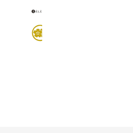
ÉLÉVIN
4,276 friends
SOU・SOU
190,463 friends
Coupons
Reward card