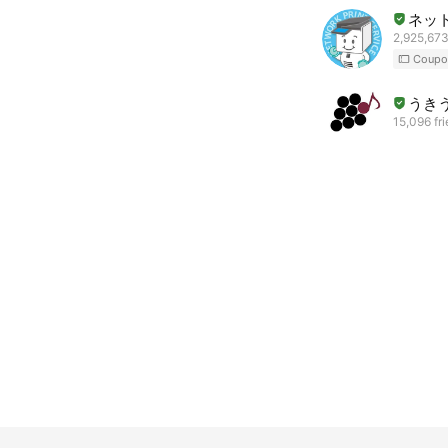
ネッ
2,925,673
Coupo
うき
15,096 fr