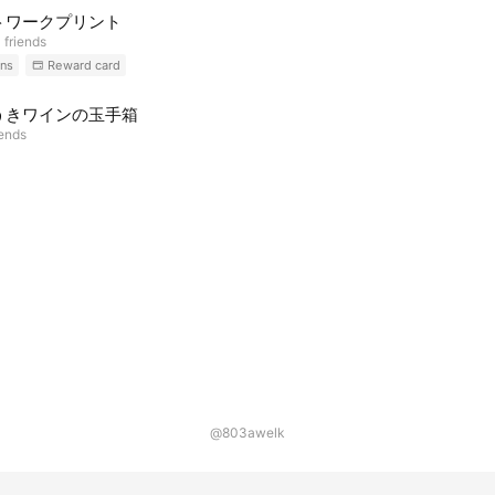
トワークプリント
 friends
ns
Reward card
うきワインの玉手箱
iends
@803awelk