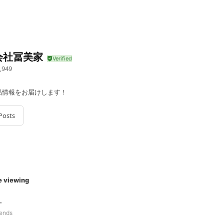
会社冨美家
,949
品情報をお届けします！
Posts
e viewing
オ
iends