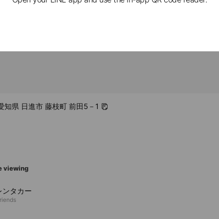
2 愛知県 日進市 藤枝町 前田5－1
e viewing
レンタカー
riends