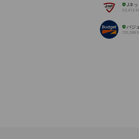
Jネ
33,413 fr
バジ
725,296 f