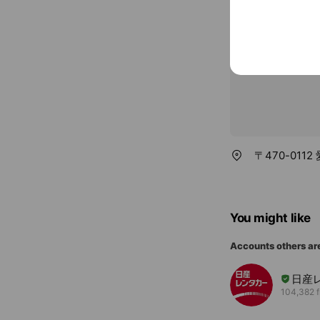
〒470-011
You might like
Accounts others ar
日産
104,382 f