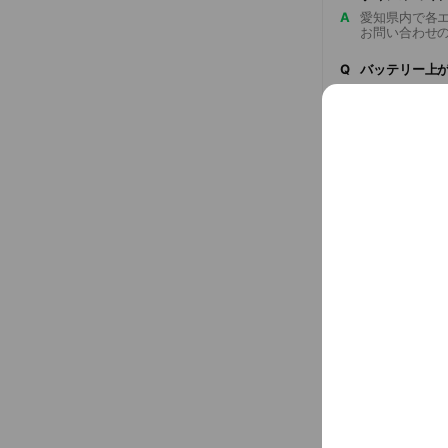
A
愛知県内で各
お問い合わせ
Q
バッテリー上
Q
出張費はかか
Basic info
愛知県内のカ
battery-sc.c
Cash accept
Credit card
Visa / Maste
QR code pay
PayPay / d P