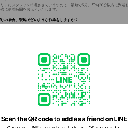
エリアにスタッフを待機させていますので、最短で5分、平均30分以内に到着
の際に到着時間をお伝えいたします。
がりの場合、現地でどのような作業をしますか？
りますか？
ーバッテリートラブル出張サービス
om/
ed
rcard / JCB / Diners Club / American Express
ment
Scan the QR code to add as a friend on LINE
ayment / au PAY
Open your LINE app and use the in-app QR code reader.