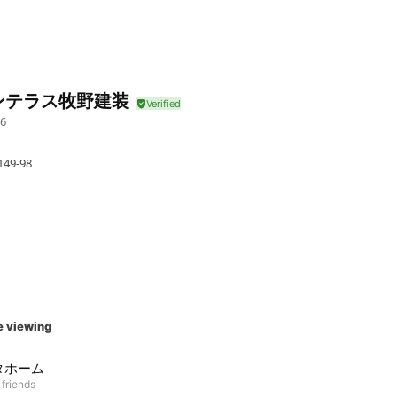
ンテラス牧野建装
6
9-98
e viewing
タホーム
 friends