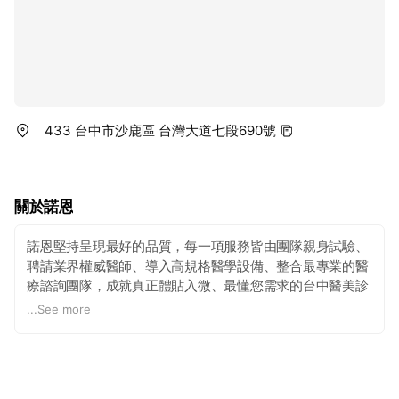
433 台中市沙鹿區 台灣大道七段690號
關於諾恩
諾恩堅持呈現最好的品質，每一項服務皆由團隊親身試驗、
聘請業界權威醫師、導入高規格醫學設備、整合最專業的醫
療諮詢團隊，成就真正體貼入微、最懂您需求的台中醫美診
所。
...
See more
✓ 高規格醫學設備，使用合法有品質的材料，絕不參雜來路
不明的水貨