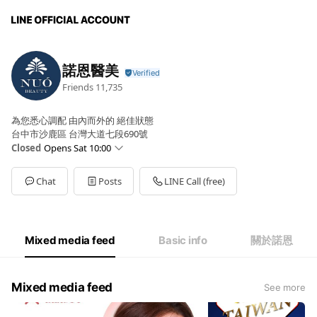
諾恩醫美
Friends
11,735
為您悉心調配 由內而外的 絕佳狀態
台中市沙鹿區 台灣大道七段690號
Closed
Opens Sat 10:00
Sun
Closed
Mon
10:00 - 19:00
Chat
Posts
LINE Call (free)
Tue
10:00 - 19:00
Wed
10:00 - 19:00
Thu
10:00 - 19:00
Fri
10:00 - 19:00
Mixed media feed
Basic info
關於諾恩
Sat
10:00 - 19:00
Mixed media feed
See more