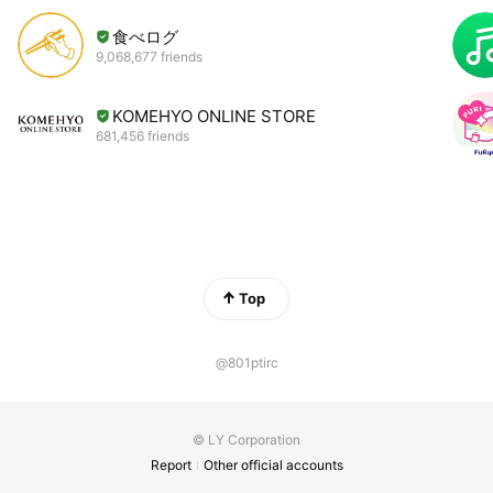
食べログ
9,068,677 friends
KOMEHYO ONLINE STORE
681,456 friends
Top
@801ptirc
© LY Corporation
Report
Other official accounts