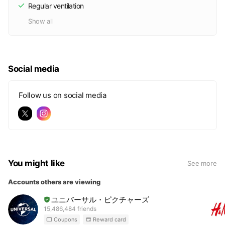
Regular ventilation
Show all
Social media
Follow us on social media
You might like
See more
Accounts others are viewing
ユニバーサル・ピクチャーズ
15,486,484 friends
Coupons
Reward card