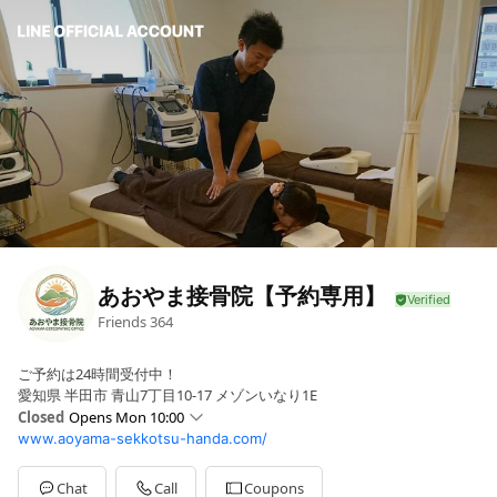
あおやま接骨院【予約専用】
Friends
364
ご予約は24時間受付中！
愛知県 半田市 青山7丁目10-17 メゾンいなり1E
Closed
Opens Mon 10:00
www.aoyama-sekkotsu-handa.com/
Sun
10:00 - 17:00
Mon
10:00 - 21:00
Tue
Closed
Chat
Call
Coupons