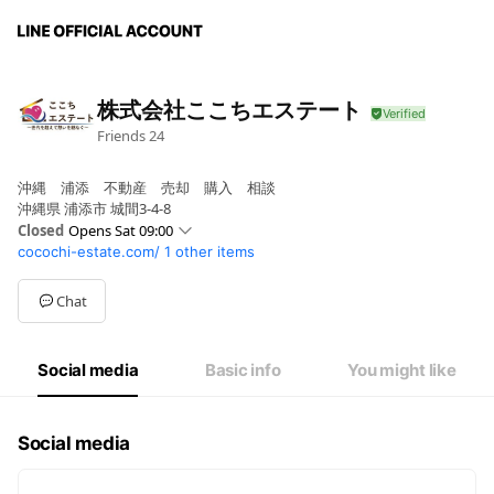
株式会社ここちエステート
Friends
24
沖縄 浦添 不動産 売却 購入 相談
沖縄県 浦添市 城間3-4-8
Closed
Opens Sat 09:00
cocochi-estate.com/
1 other items
Sun
09:00 - 17:00
Mon
09:00 - 17:00
Tue
09:00 - 17:00
Chat
Wed
09:00 - 17:00
Thu
09:00 - 17:00
Fri
09:00 - 17:00
Social media
Basic info
You might like
Sat
09:00 - 17:00
不定休
Social media