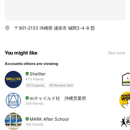
〒901-2133 沖縄県 浦添市 城間3-4-8
You might like
See more
Accounts others are viewing
Shellter
473 friends
Coupons
Reward card
㈱チャイルド社 沖縄営業所
249 friends
MARK After School
164 friends