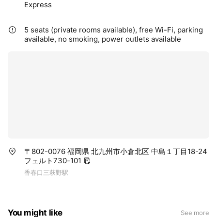
Express
5 seats (private rooms available), free Wi-Fi, parking
available, no smoking, power outlets available
〒802-0076 福岡県 北九州市小倉北区 中島１丁目18-24
フェルト730-101
香春口三萩野駅
You might like
See more