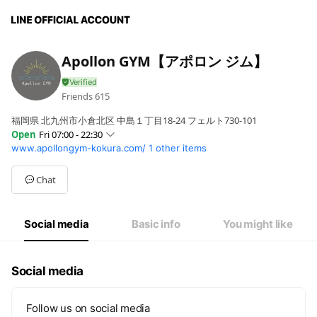
Apollon GYM【アポロン ジム】
Friends
615
福岡県 北九州市小倉北区 中島１丁目18-24 フェルト730-101
Open
Fri 07:00 - 22:30
www.apollongym-kokura.com/
1 other items
Sun
Closed
Mon
07:00 - 22:30
Tue
07:00 - 22:30
Chat
Wed
07:00 - 22:30
Thu
07:00 - 22:30
Fri
07:00 - 22:30
Social media
Basic info
You might like
Sat
09:00 - 22:30
定休日→毎週日曜日
Social media
Follow us on social media