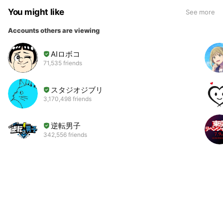
You might like
See more
Accounts others are viewing
AIロボコ
71,535 friends
スタジオジブリ
3,170,498 friends
逆転男子
342,556 friends