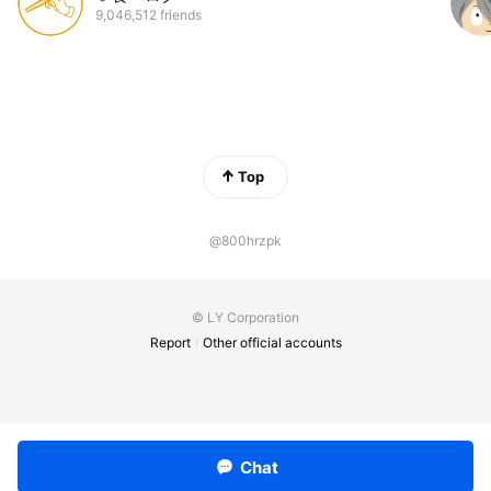
9,046,512 friends
Top
@800hrzpk
© LY Corporation
Report
Other official accounts
Chat