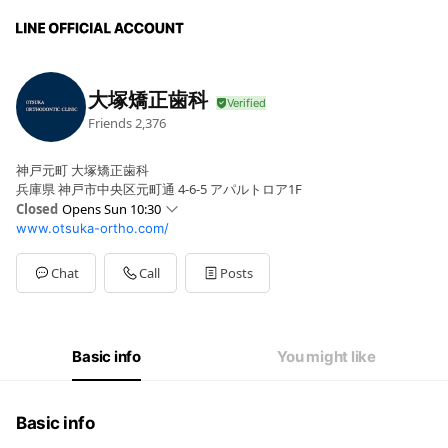
大塚矯正歯科
Friends
2,376
神戸元町 大塚矯正歯科
兵庫県 神戸市中央区元町通 4-6-5 アパルトロア1F
Closed
Opens Sun 10:30
www.otsuka-ortho.com/
Sun
10:30 - 17:30
Mon
12:00 - 19:00
Tue
12:00 - 19:00
Chat
Call
Posts
Wed
00:00 - 00:00
Thu
00:00 - 00:00
Fri
12:00 - 19:00
Sat
10:30 - 17:30
Basic info
You might like
毎週水曜日、木曜日、第5土日、祝日は休診です。
Basic info