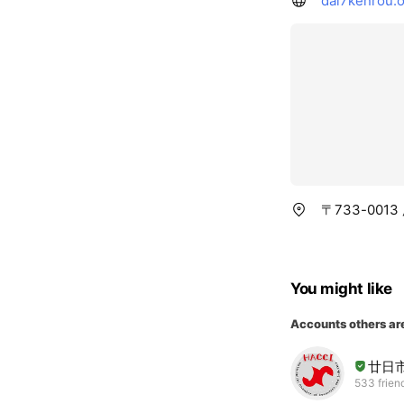
dai7kenrou.o
〒733-001
You might like
Accounts others ar
廿日
533 frien