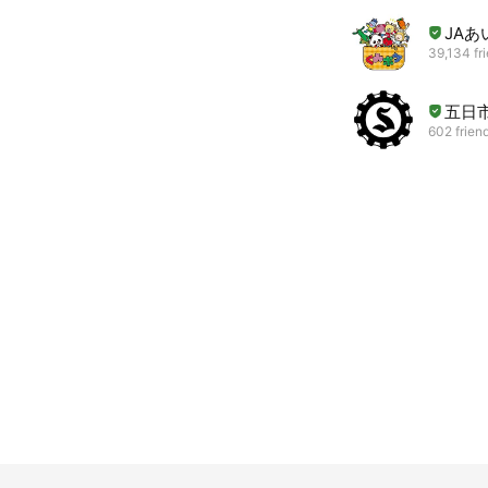
JA
39,134 fr
五日
602 frien