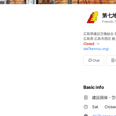
第七
Friends
1
広島県建設労働組合 
広島県 広島市西区 横川
Closed
dai7kenrou.org/
Sun
Closed
Mon
08:30 - 17:00
Tue
08:30 - 17:00
Chat
Wed
08:30 - 17:00
Thu
08:30 - 17:00
Fri
08:30 - 17:00
Sat
Closed
Basic info
建設国保・労
Sat
Close