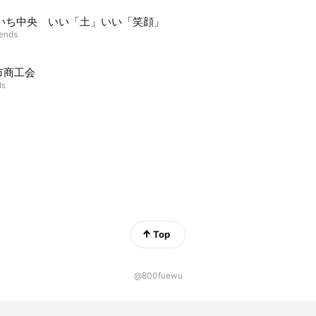
あいち中央 いい「土」いい「笑顔」
iends
市商工会
ds
Top
@800fuewu