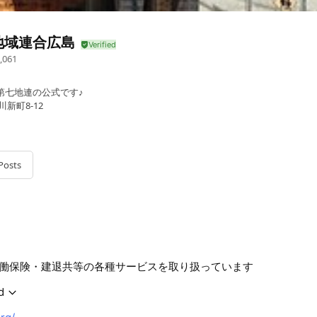
地域連合広島
,061
第七地連の公式です♪
新町8-12
Posts
働保険・建退共等の各種サービスを取り扱っています
d