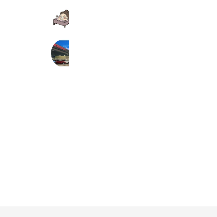
揉み処 ひとごこち
1,164 friends
日産プリンス広島 庚午橋東店
1,103 friends