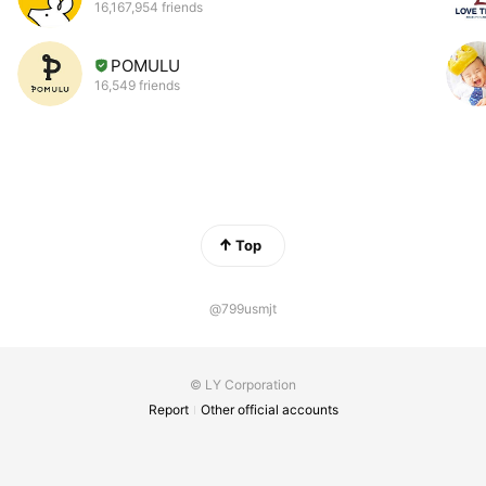
16,167,954 friends
POMULU
16,549 friends
Top
@799usmjt
© LY Corporation
Report
Other official accounts