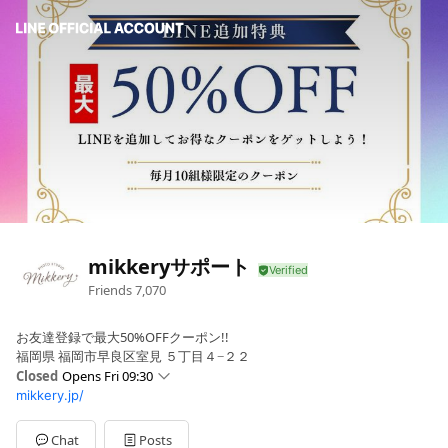
mikkeryサポート
Friends
7,070
お友達登録で最大50%OFFクーポン!!
福岡県 福岡市早良区室見 ５丁目４−２２
Closed
Opens Fri 09:30
mikkery.jp/
Sun
09:30 - 18:00
Mon
09:30 - 18:00
Tue
09:30 - 18:00
Chat
Posts