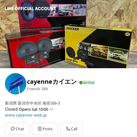
cayenneカイエン
Friends
389
新潟県 新潟市中央区 南長潟6-3
Closed
Opens Sat 10:00
www.cayenne-web.jp
Sun
10:00 - 18:30
Mon
10:00 - 18:30
Tue
Closed
Chat
Posts
Call
Wed
10:00 - 18:30