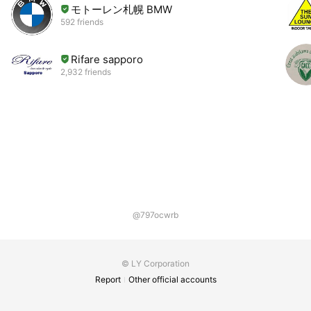
モトーレン札幌 BMW
592 friends
Rifare sapporo
2,932 friends
@797ocwrb
© LY Corporation
Report
Other official accounts