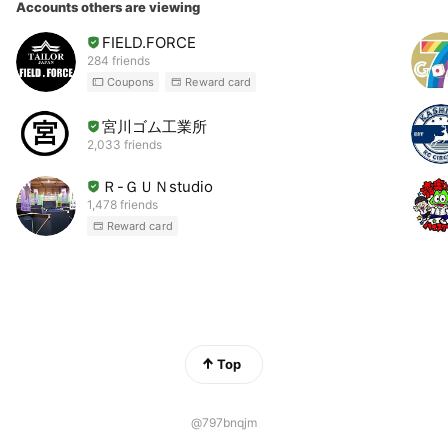
Accounts others are viewing
FIELD.FORCE
284 friends
Coupons
Reward card
宮川ゴム工業所
2,033 friends
Ｒ-ＧＵＮstudio
1,478 friends
Reward card
Top
@797bnqjm