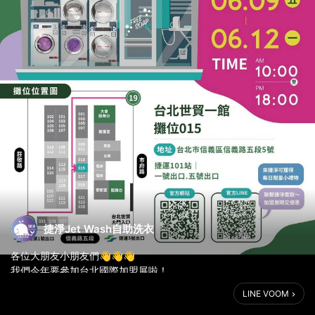
捷淨Jet Wash自助洗衣
各位大朋友小朋友們👋👋👋
我們今年要參加台北國際加盟展啦！
參展時間：2023/6/9-6/12 10:00-18:00
LINE VOOM
攤位：015
歡迎大家來加盟展領取 #特別小禮物 唷！