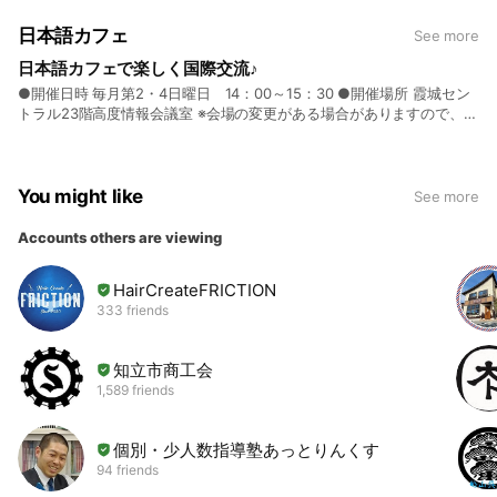
日本語カフェ
See more
日本語カフェで楽しく国際交流♪
●開催日時 毎月第2・4日曜日 14：00～15：30 ●開催場所 霞城セン
トラル23階高度情報会議室 ※会場の変更がある場合がありますので、随
時お知らせいたします。 ●内容 外国人に日本語を教える（日本語教師
の資格がなくても参加可能です） 時々イベント企画も行う 国際交流
You might like
See more
Accounts others are viewing
HairCreateFRICTION
333 friends
知立市商工会
1,589 friends
個別・少人数指導塾あっとりんくす
94 friends