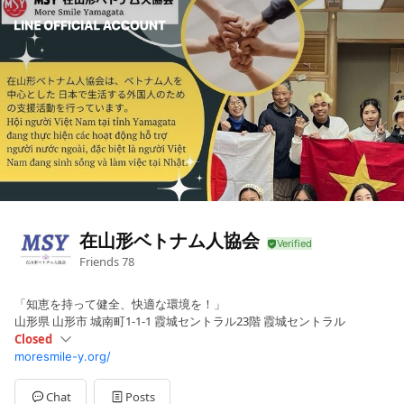
在山形ベトナム人協会
Friends
78
「知恵を持って健全、快適な環境を！」
山形県 山形市 城南町1-1-1 霞城セントラル23階 霞城セントラル
Closed
moresmile-y.org/
Sun
14:00 - 15:30
Mon
Closed
Tue
Closed
Chat
Posts