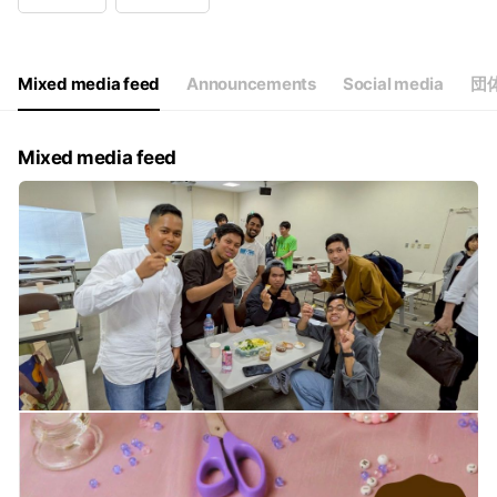
Wed
Closed
Thu
Closed
Fri
Closed
Sat
Closed
Mixed media feed
Announcements
Social media
団
毎月第2・4日曜日 日本語カフェ開催
Mixed media feed