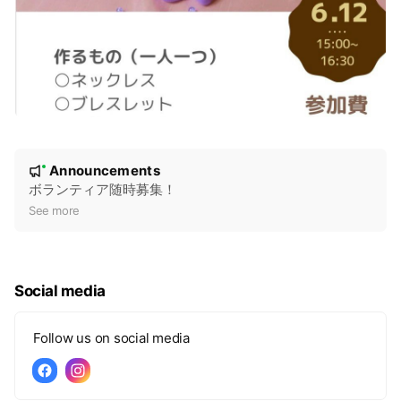
N
Announcements
New
o
ボランティア随時募集！
t
See more
i
c
e
Social media
Follow us on social media