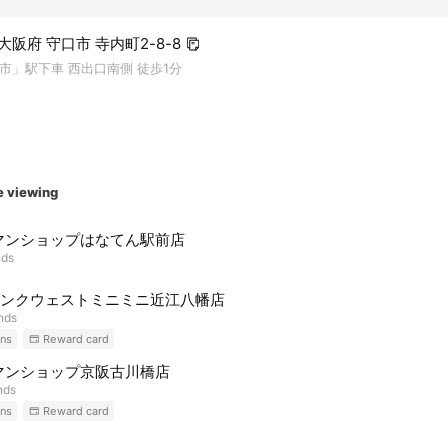
6 大阪府 守口市 寺内町2-8-8
市」駅下車 西出口南側 徒歩1分
e viewing
マンショップはなてん駅前店
nds
)コンクウェストミニミニ近江八幡店
ends
ns
Reward card
マンショップ京阪古川橋店
nds
ns
Reward card