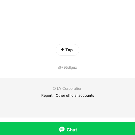
Top
@795dlgux
© LY Corporation
Report
Other official accounts
Chat