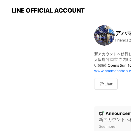
アパ
Friends
2
新アカウントへ移行し
大阪府 守口市 寺内町2-
Closed
Opens Sun 10
www.apamanshop.c
Sun
10:00 - 19:00
Mon
10:00 - 19:00
Tue
10:00 - 19:00
Chat
Wed
10:00 - 19:00
Thu
10:00 - 19:00
Fri
10:00 - 19:00
Sat
10:00 - 19:00
N
Announcem
New
o
新アカウントへ
t
See more