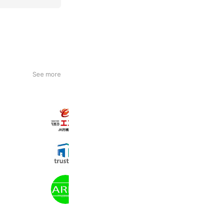
See more
賃貸のエストJR高槻店
2,072 friends
Coupons
Reward card
ミニミニ交野店
878 friends
アリア
2,077 friends
Delivery