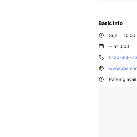
i
c
e
Basic info
Sun
10:00 
~ ￥1,000
0120-958-7
www.apaman
Parking avai