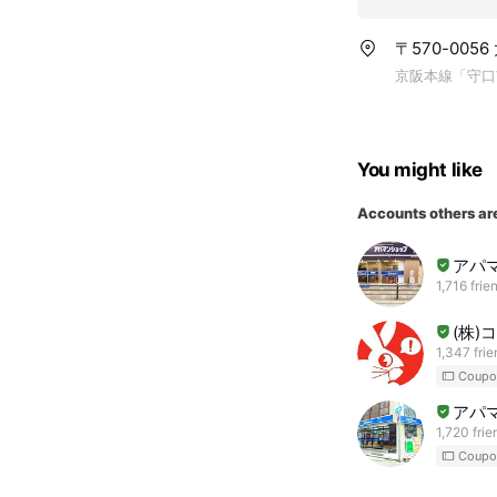
〒570-005
京阪本線「守口
You might like
Accounts others ar
アパ
1,716 frie
(株
1,347 fri
Coupo
アパ
1,720 frie
Coupo