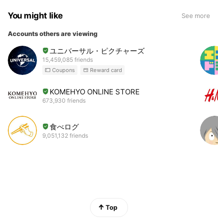
You might like
See more
Accounts others are viewing
ユニバーサル・ピクチャーズ
15,459,085 friends
Coupons
Reward card
KOMEHYO ONLINE STORE
673,930 friends
食べログ
9,051,132 friends
Top