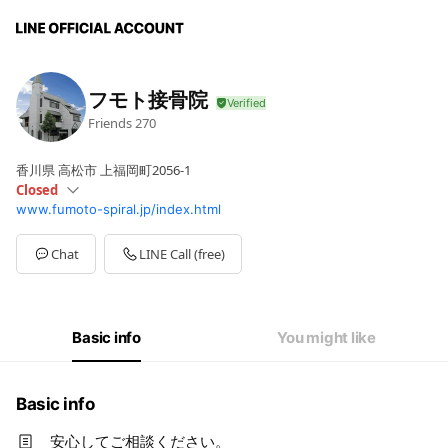
フモト接骨院
Friends
270
香川県 高松市 上福岡町2056-1
Closed
www.fumoto-spiral.jp/index.html
Mon
08:30 - 12:30,15:00 - 19:00
Sat
08:30 - 12:30
Sun
Closed
Chat
LINE Call (free)
休院日：日曜・祝日・第2土曜日
Basic info
You might like
Basic info
安心してご相談ください。