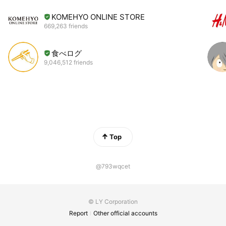
KOMEHYO ONLINE STORE
669,263 friends
食べログ
9,046,512 friends
Top
@793wqcet
© LY Corporation
Report
Other official accounts