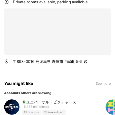
Private rooms available, parking available
〒893-0016 鹿児島県 鹿屋市 白崎町5-5
You might like
See more
Accounts others are viewing
ユニバーサル・ピクチャーズ
15,438,941 friends
Coupons
Reward card