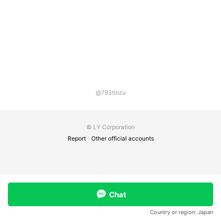
@793tinzu
© LY Corporation
Report
Other official accounts
Chat
Country or region:
Japan