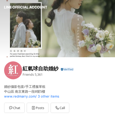
紅氣球自助婚紗
Friends
5,361
婚紗攝影包套/手工禮服單租
中山區 南京東路一段8號5樓
www.redmarry.com/
3 other items
Chat
Posts
Call