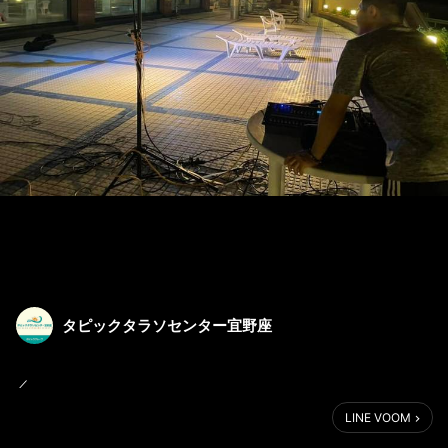
タピックタラソセンター宜野座
／
チケット販売中@タラソ
LINE VOOM
新感覚エンターテイメント♪
＼