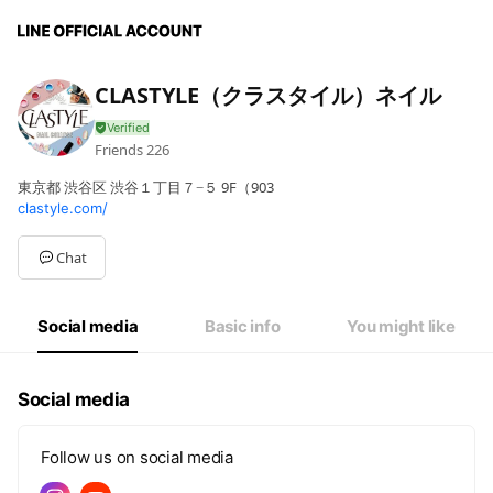
CLASTYLE（クラスタイル）ネイル
Friends
226
東京都 渋谷区 渋谷１丁目７−５ 9F（903
clastyle.com/
Chat
Social media
Basic info
You might like
Social media
Follow us on social media