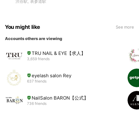
渋谷駅, 表参道駅
You might like
See more
Accounts others are viewing
TRU NAIL & EYE【求人】
3,659 friends
eyelash salon Rey
637 friends
NailSalon BARON【公式】
736 friends