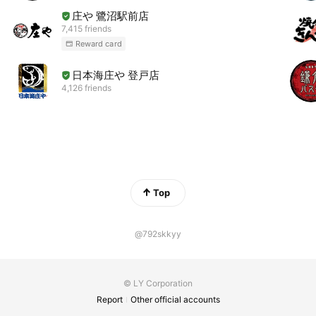
庄や 鷺沼駅前店
7,415 friends
Reward card
日本海庄や 登戸店
4,126 friends
Top
@792skkyy
© LY Corporation
Report
Other official accounts