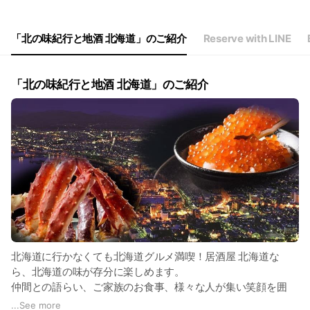
「北の味紀行と地酒 北海道」のご紹介
Reserve with LINE
「北の味紀行と地酒 北海道」のご紹介
北海道に行かなくても北海道グルメ満喫！居酒屋 北海道な
ら、北海道の味が存分に楽しめます。
仲間との語らい、ご家族のお食事、様々な人が集い笑顔を囲
む…そんな寛ぎの空間でお過ごしいただけますようこだわって
...
See more