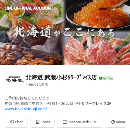
北海道 武蔵小杉ﾀﾜｰﾌﾟﾚｲｽ店
Friends
5,070
ご予約お待ちしております♪
神奈川県 川崎市中原区 小杉町1-403 武蔵小杉タワープレイス2F
www.hokkaido-aji.com/
Chat
Posts
Reserve with LINE
Reward 