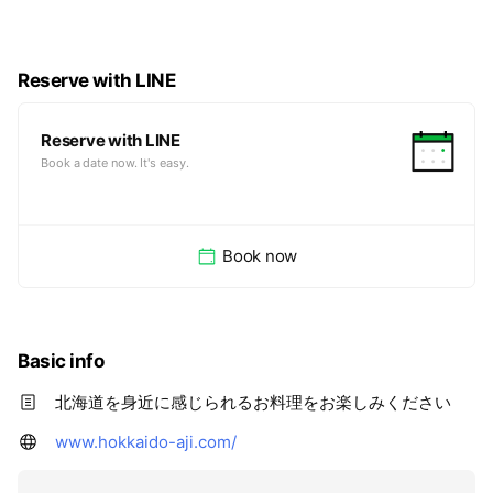
おります。
北海道と言えば思い浮かぶ「蟹・刺身・海鮮丼・じゃがいも・
チーズ・ラム・肉」を主にお客様に北海道を感じていただける
Reserve with LINE
メニュー作りをいたしました。
「素材から始まる美味しさを、真心のおもてなしで」をモット
ーに、皆様をお待ちしております。気の合う仲間と、大切なご
Reserve with LINE
家族と、懐かしい味、新しい味に出会える、北海道の小旅行気
Book a date now. It's easy.
分を存分にお楽しみ下さいませ。
Book now
Basic info
北海道を身近に感じられるお料理をお楽しみください
www.hokkaido-aji.com/