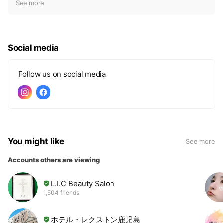
t
See more
i
c
e
Social media
Follow us on social media
You might like
See more
Accounts others are viewing
L.I.C Beauty Salon
1,504 friends
ホテル・レクストン鹿児島