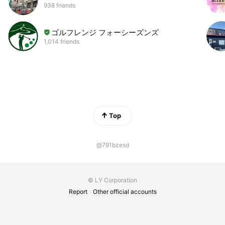
938 friends
ゴルフレンジ フォーシーズンズ
1,014 friends
Top
@791bzesd
© LY Corporation
Report
Other official accounts