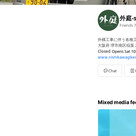
外庭-s
Friends
7
外構工事に伴う各種
大阪府 堺市南区稲葉 2-
Closed
Opens Sat 10
www.nishikawagike
Sun
10:00 - 19:00
Mon
10:00 - 19:00
Tue
10:00 - 19:00
Chat
Wed
10:00 - 19:00
Thu
10:00 - 19:00
Fri
10:00 - 19:00
Sat
10:00 - 19:00
電話受付は19時まで、
Mixed media fe