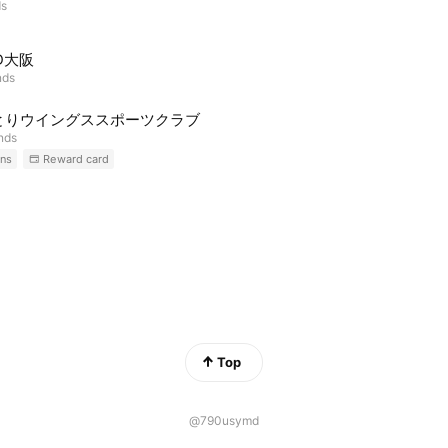
ds
ID大阪
nds
とりウイングススポーツクラブ
ends
ns
Reward card
Top
@790usymd