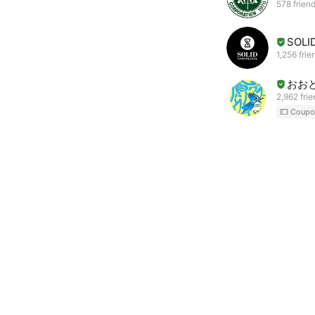
578 frien
SOL
1,256 frie
おお
2,962 fri
Coupo