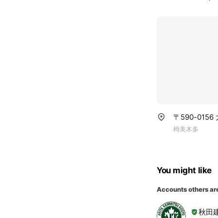
〒590-015
栂美木多
You might like
Accounts others ar
秋田