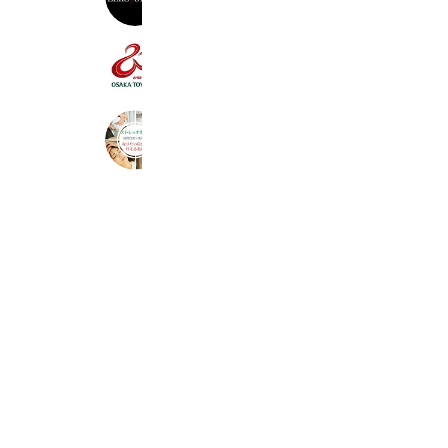
Coupons
Reward card
大阪トヨペット和泉店
575 friends
Coupons
Reward card
'ONE'stretch
221 friends