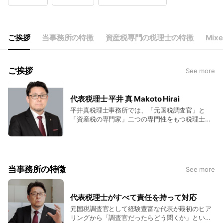
Wed
10:00 - 17:00
Thu
10:00 - 17:00
Fri
10:00 - 17:00
Sat
Closed
ご挨拶
当事務所の特徴
資産税専門の税理士の特徴
Mixe
ご挨拶
See more
代表税理士 平井 真 Makoto Hirai
平井真税理士事務所では、「元国税調査官」と
「資産税の専門家」二つの専門性をもつ税理士
が、個人の資産にかかわる税金についてアドバイ
ス・サポートをさせていただきます（相続税、贈
与税、相続対策、譲渡所得など）。 税金の問題
は、それを意識した段階でできるだけ早期にご相
談いただくことが、その後の有効な対策や安心に
当事務所の特徴
See more
繋がります。 専門の税理士がわかりやすく丁寧に
ご説明をさせていただきますので、わからないこ
とやご不安なことがあれば何でもお気軽にご相談
代表税理士がすべて責任を持って対応
ください。
元国税調査官として経験豊富な代表が最初のヒア
リングから「調査官だったらどう聞くか」という