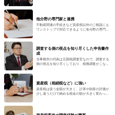
視点で、確実にお話をうかがいます。
他分野の専門家と連携
不動産関連の手続きなど資産税以外のご相談にも
ワンストップで対応できるように各分野の専門家
と連携しております。
調査する側の視点を知り尽くした申告書作
成
当事務所の代表は元国税調査官なので、調査する
側の視点を知り尽くしており、税務調査がこない
ような申告書作成を心がけております。
資産税（相続税など）に強い
資産税は扱う金額が大きく、計算や財産の評価が
少し違うだけで納める税金の額が大きく変わって
しまいます。余計な税金を納めないためにも、資
産税に詳しい税理士に依頼されることをお勧めし
ます。