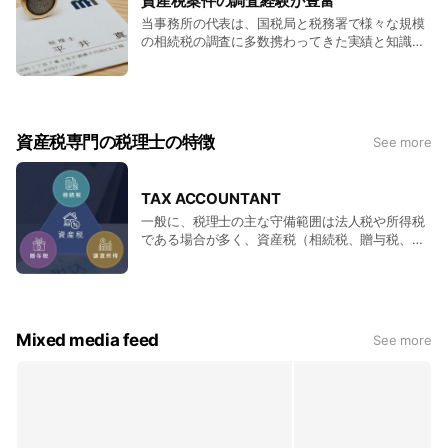
資産税案件の調査経験が豊富
当事務所の代表は、国税局と税務署で様々な規模
の相続税の調査に多数携わってきた実績と知識が
あります。
資産税専門の税理士の特徴
See more
TAX ACCOUNTANT
一般に、税理士の主な守備範囲は法人税や所得税
である場合が多く、資産税（相続税、贈与税、譲
渡所得）に詳しい税理士はそう多くいません。一
方で、資産税の計算・申告には、法人税や所得税
とは勝手の異なる専門の知識とノウハウが問われ
ます。 資産税の申告手続きや財産評価、各種控除
について知り尽くした専門の税理士にご相談・ご
Mixed media feed
See more
依頼をいただくことで、適切かつ損をしない節税
と税務申告が可能になります。