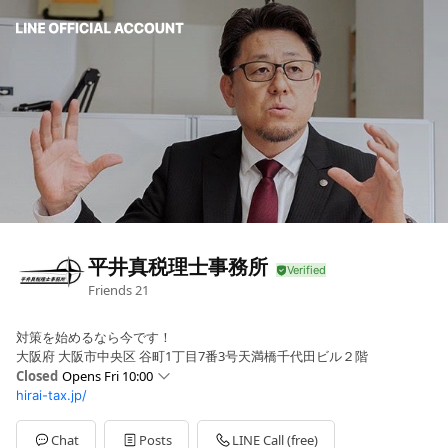
平井真税理士事務所
Friends
21
対策を始めるなら今です！
大阪府 大阪市中央区 谷町1丁目7番3号天満橋千代田ビル２階
Closed
Opens Fri 10:00
hirai-tax.jp/
Sun
Closed
Mon
10:00 - 17:00
Tue
10:00 - 17:00
Chat
Posts
LINE Call (free)