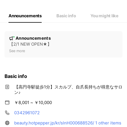
Announcements
Basic info
You might like
N
Announcements
New
o
【2/1 NEW OPEN★】
t
See more
i
c
e
Basic info
【高円寺駅徒歩1分】スカルプ、自爪長持ちが得意なサロ
ン♪
￥8,001 ~ ￥10,000
0342961072
beauty.hotpepper.jp/kr/slnH000688526/
1 other items