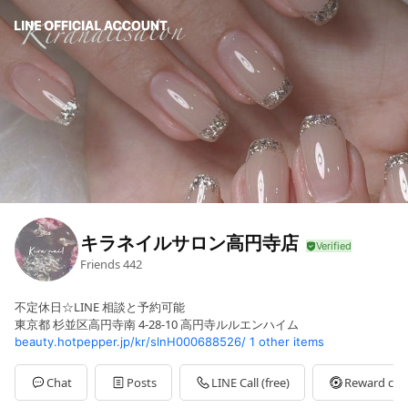
キラネイルサロン高円寺店
Friends
442
不定休日☆LINE 相談と予約可能
東京都 杉並区高円寺南 4-28-10 高円寺ルルエンハイム
beauty.hotpepper.jp/kr/slnH000688526/
1 other items
Chat
Posts
LINE Call (free)
Reward car