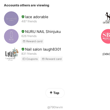
Accounts others are viewing
lace adorable
487 friends
NURU NAIL Shinjuku
626 friends
Reward card
Nail salon laugh8301
831 friends
Coupons
Reward card
Top
@790lwvin