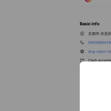
Basic info
京都市 伏見
090596943
dog-salon-t
Cash accept
Credit card
Visa / Maste