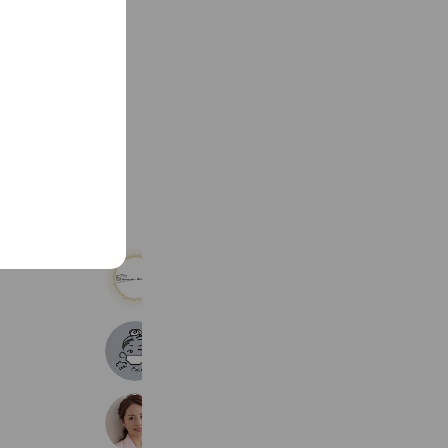
See more
Sans âge
174 friends
jojo nail
352 friends
小顔＆ダイエット専門サロン 美ボデ
536 friends