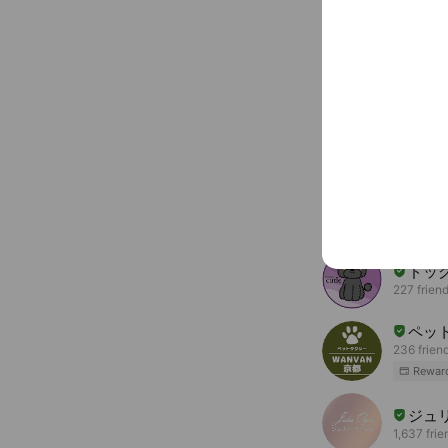
〒612-835
You might like
Accounts others ar
ドッ
227 frien
ペット
236 frien
Rewar
ジュ
1,637 frie