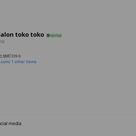
alon toko toko
10
橋町339-6
.com/
1 other items
cial media