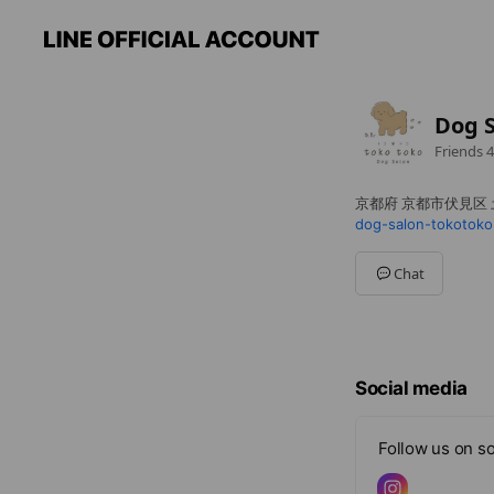
Dog S
Friends
4
京都府 京都市伏見区 土
dog-salon-tokotoko
Chat
Social media
Follow us on so