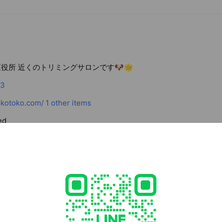
区役所 近くのトリミングサロンです🐶🌟
93
okotoko.com/
1 other items
ed
rcard / JCB / Diners Club / American Express