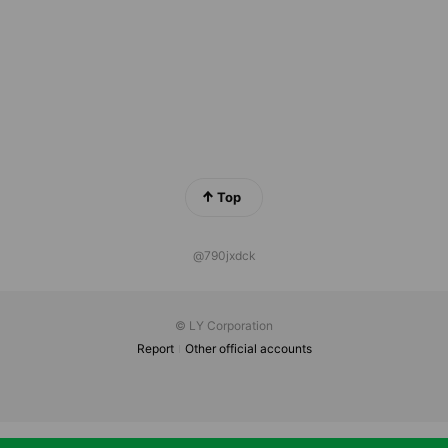
Top
@790jxdck
© LY Corporation
Report
Other official accounts