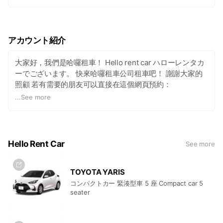
アカウント紹介
大家好，我們是哈囉租車！ Hello rent car ハローレンタカ
ーでございます。 快來哈囉租車公司租車吧！ 謝謝大家的
照顧 若有需要的朋友可以直接在這個網頁預約：
https://reserve.rentacar-
...
See more
samurai.jp/tw/hellorentacar/reserve?
si=1417#car_class6586
或直接加我們的聯絡方式： LINE
ID：789xalap
whatsapp ： +81 80-9850-9777
Hello Rent Car
See more
TEL: 080-9850-9777 -提供那霸機場到店舖免費接駁車🚌
接駁車的營業時間9:00到18:30
提供那霸機場到店舖免費接駁車 -中文英文日文韓文服務人
TOYOTA YARIS
員 也歡迎來分享，可以幫助到有需要的朋友。 🏝️哈囉租車
コンパクトカー 緊湊型車 5 座 Compact car 5
seater
🏝️ #哈囉租車 #租車自駕 #hellorentcar #沖縄最高 #那霸機
場到店舖免費接駁服務 #提供店舖免費接駁服務 #中文英文
日文韓文服務人員