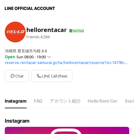
hellorentacar
Friends
4,584
沖縄県 豊見城市与根 8-8
Open
Sun 08:00 - 19:00
reserve.rentacar-samurai.jp/tw/hellorentacar/reserve?si=1417#car_class6586
Sun
08:00 - 19:00
Mon
08:00 - 19:00
Tue
08:00 - 19:00
Chat
LINE Call (free)
Wed
08:00 - 19:00
Thu
08:00 - 19:00
Fri
08:00 - 19:00
Sat
08:00 - 19:00
Instagram
FAQ
アカウント紹介
Hello Rent Car
Soci
Instagram