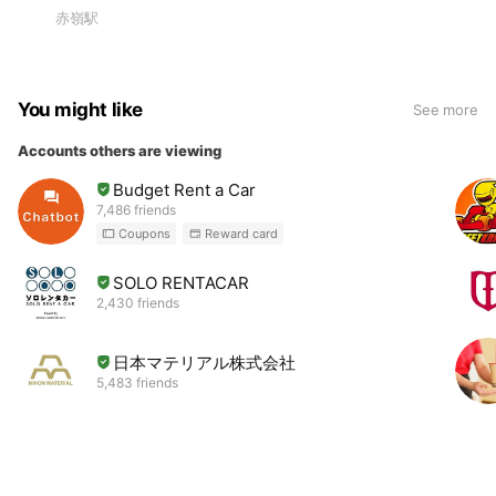
赤嶺駅
You might like
See more
Accounts others are viewing
Budget Rent a Car
7,486 friends
Coupons
Reward card
SOLO RENTACAR
2,430 friends
日本マテリアル株式会社
5,483 friends