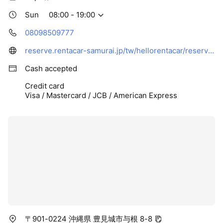
Sun
08:00 - 19:00
08098509777
reserve.rentacar-samurai.jp/tw/hellorentacar/reserve?si=1417#car_class6586
Cash accepted
Credit card
Visa / Mastercard / JCB / American Express
〒901-0224 沖縄県 豊見城市与根 8-8