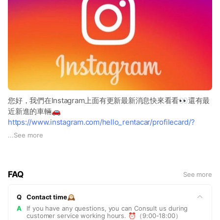
您好，我們在Instagram上面有更新最新消息快來看看👀還有最
近新進的車輛🚗
https://www.instagram.com/hello_rentacar/profilecard/?
igsh=cHFteDZyajlsZm5v
...
See more
FAQ
See more
Q
Contact time🕰️
A
If you have any questions, you can Consult us during
customer service working hours. ⏰（9:00-18:00）