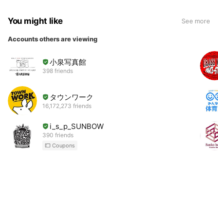
You might like
See more
Accounts others are viewing
小泉写真館
398 friends
タウンワーク
16,172,273 friends
i_s_p_SUNBOW
390 friends
Coupons