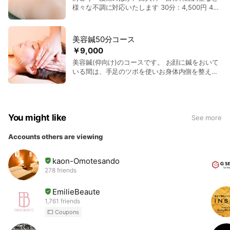
様々な不調に対応いたします 30分：4,500円 40
分：5,500円 60分：8,500円 90分：11,000円
美容鍼50分コース
￥9,000
美容鍼(仰向け)のコースです。 お顔に鍼をおいて
いる間は、手足のツボを使いお身体内側を整え、
美容効果を相乗的に高めます。 低周波オプショ
ン：1,000円
You might like
See more
Accounts others are viewing
kaon-Omotesando
278 friends
EmilieBeaute
1,761 friends
Coupons