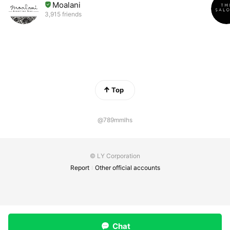
Moalani
3,915 friends
Top
@789mmlhs
© LY Corporation
Report
Other official accounts
Chat