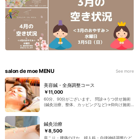
salon de moe MENU
See more
美容鍼・全身調整コース
￥11,000
60分、90分がございます。 問診→うつ伏せ施術
(鍼灸治療、整体、カッピングなど)→仰向け施術
(美容鍼、鍼灸治療) お肌の悩みのほか、お身体の
お悩みが強い場合は、90分コースをおすすめして
おります。 60分コース：11,000円 90分コース：
鍼灸治療
14,000円 ※オプション料金はございません。お悩
￥8,500
みにあわせて、お受けいただけます。
肩こり・腰痛のほか、婦人科・自律神経調整など