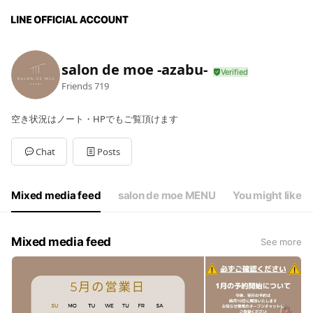
salon de moe -azabu-
Friends
719
空き状況はノート・HPでもご覧頂けます
Chat
Posts
Mixed media feed
salon de moe MENU
You might like
Mixed media feed
See more