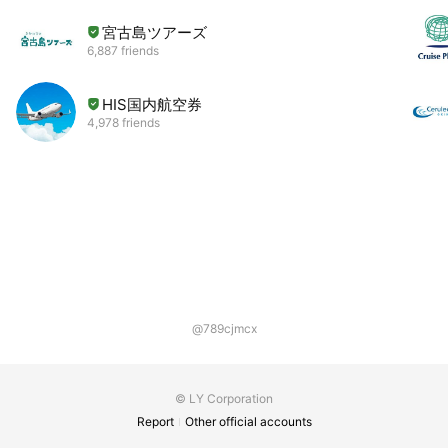
宮古島ツアーズ
6,887 friends
HIS国内航空券
4,978 friends
@789cjmcx
© LY Corporation
Report
Other official accounts