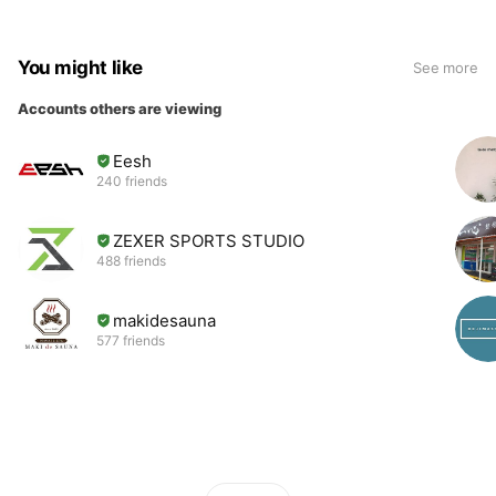
You might like
See more
Accounts others are viewing
Eesh
240 friends
ZEXER SPORTS STUDIO
488 friends
makidesauna
577 friends