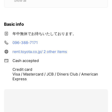
Show all
Basic info
年中無休でお待ちいたしております。
096-388-7171
rent.toyota.co.jp/
2 other items
Cash accepted
Credit card
Visa / Mastercard / JCB / Diners Club / American
Express