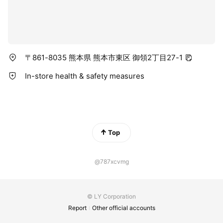
〒861-8035 熊本県 熊本市東区 御領2丁目27-1
In-store health & safety measures
Top
@787xcvmg
© LY Corporation
Report
Other official accounts