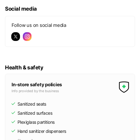
の配布等を実施しています。ペーパーレス化の促進、ごみ分別
Social media
の徹底、シュレッダーゴミのリサイクル活動を積極的に行いま
す。
Follow us on social media
『社会貢献活動・防災活動』
熊本県と県内トヨタグループ6社との企業連携でボランティア
活動「元気だけん！くまモン県プロジェクト」を行い、社会貢
献活動に取り組んでおります。給電器の設置や給電車を積極的
に導入し、防災グッズや非常食を定期的に購入して備蓄してお
Health & safety
ります。
県内拠点にAEDを設置しており、消防署での救命講習を受講し
In-store safety policies
救命知識を会得しております。
Info provided by the business
Sanitized seats
Sanitized surfaces
Plexiglass partitions
Hand sanitizer dispensers