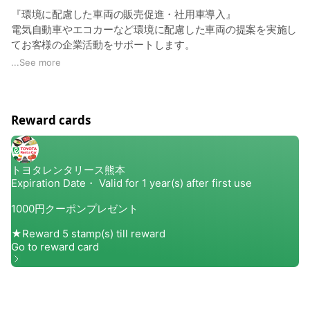
『環境に配慮した車両の販売促進・社用車導入』
電気自動車やエコカーなど環境に配慮した車両の提案を実施し
てお客様の企業活動をサポートします。
レンタカーや、社用車にもエコカーを導入しており、
...
See more
CO2排出量の削減に取り組んでおります。
Reward cards
『エコアクション21の取得』
エコアクション21を取得しており、全拠点の電気・水・燃料
等、自社のエネルギー使用量を把握し削減に取り組んでいま
す。
また、クールビズ活動の推進や証明のLED化によって
温室効果ガスの削減も進めております。
『効率的な資源利用・環境に配慮した製品の購入』
社内の備品関係には積極的にクリーン商品を購入しておりま
す。
また、お客様向けに、地球環境に配慮した新素材LIMEXを使用
した抗菌マスクケースの作成、再生紙を利用したエチケット袋