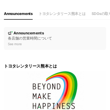
Announcements
トヨタレンタリース熊本とは
SDGsの取
N
Announcements
New
o
各店舗の営業時間について
t
See more
i
c
e
トヨタレンタリース熊本とは