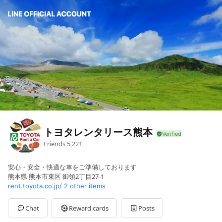
トヨタレンタリース熊本
Friends
5,221
安心・安全・快適な車をご準備しております
熊本県 熊本市東区 御領2丁目27-1
rent.toyota.co.jp/
2 other items
Chat
Reward cards
Posts