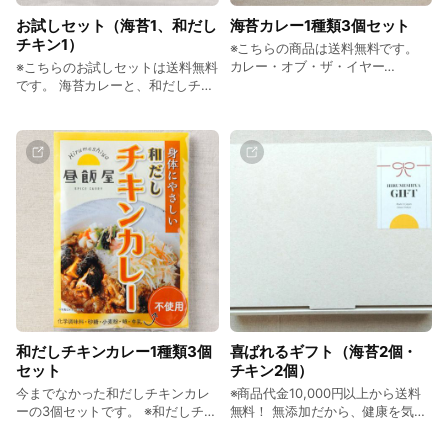
お試しセット（海苔1、和だし
海苔カレー1種類3個セット
チキン1）
※こちらの商品は送料無料です。
カレー・オブ・ザ・イヤー
※こちらのお試しセットは送料無料
2023「特別賞」受賞！ 人気の海
です。 海苔カレーと、和だしチキ
苔カレーの3個セットです。 ※海苔
ンカレーを各1個ずつお楽しみいた
カレーは新パッケージへとリニュ
だけるセットです。 ※海苔カレー
ーアルされています。（画像2.3枚
は新パッケージへとリニューアル
目） 辛さは抑えめ。海苔カレーは
されています。 ※和だしチキンカ
4歳の子どもも食べられるくらいで
レーはできたてほやほやで、とて
す。 辛いのが苦手な方でも安心し
もおいしく仕上がっています！ 辛
て召し上がれます。 レトルトタイ
さは抑えめ。海苔カレーは4歳の子
プのカレールーですので、湯煎or
どもも食べられるくらいです。 和
電子レンジで温めるだけで、簡単
だしチキンカレーも改良して辛さ
に美味しく、健康的なカレーが食
をさらに抑えめにしました。 辛い
べられます！ 〈特徴〉 化学調味料
のが苦手な方でも安心して召し上
無添加・砂糖不使用・グルテンフ
がっていただけます。 レトルトタ
リー・合成着色料無添加・人工甘
イプのカレールーですので、湯煎
味料無添加・合成香料無添加・酵
or電子レンジで温めるだけで、簡
和だしチキンカレー1種類3個
喜ばれるギフト（海苔2個・
母エキス無添加、特定原材料7品目
単に美味しく、健康的なカレーが
セット
チキン2個）
（乳・卵・小麦・えび・そば・か
食べられます！ 〈特徴〉 化学調味
に・落花生）不使用です。 地元の
料無添加・砂糖不使用・グルテン
今までなかった和だしチキンカレ
※商品代金10,000円以上から送料
「並木海苔店」の海苔を使用。 海
フリー・合成着色料無添加・人工
ーの3個セットです。 ※和だしチキ
無料！ 無添加だから、健康を気遣
苔の磯の風味と、和だしベースの
甘味料無添加・合成香料無添加・
ンカレーはできたてほやほやで、
うあの人に... 昼飯屋の身体にやさ
カレーが混ざり合い、とてもマイ
酵母エキス無添加、特定原材料7品
とてもおいしく仕上がっていま
しいカレーのギフトセットです。