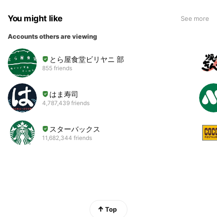
ルドな味わい。 レトルト化すると
目（乳・卵・小麦・えび・そば・
す！さらに進化した和だしチキン
温かみを感じられるギフトボック
きに海苔の風味がなくならないよ
かに・落花生）不使用です。 ●海
カレーをお得にゲットしてくださ
スに入れてお届けします。 〈内容
You might like
See more
うに製造過程で工夫し、海苔の風
苔カレー・・・カレー・オブ・
い！ 辛さは抑えめ。 和だしチキン
量〉海苔カレー2個・和だしチキン
味を感じられる一品に仕上げまし
ザ・イヤー2023「特別賞」受賞！
カレーも改良して辛さをさらに抑
カレー2個 ◎こんな場面で ・お世
Accounts others are viewing
た。 大ぶりのチキンは、岩手県産
地元の「並木海苔店」の海苔を使
えめにしました。 辛いのが苦手な
話になった大切な方へ ・お祝いギ
のブランド鶏で無投薬飼育の「南
用。海苔の磯の風味と、和だしベ
方でも安心して召し上がれます。
フトに ・親戚や家族への贈り物に
とら屋食堂ビリヤニ 部
部どり」を使っています。 子ども
ースのカレーが混ざり合い、とて
レトルトタイプのカレールーです
からだを気遣う気持ちをお届けし
から大人まで楽しめる海苔カレ
もマイルドな味わいです。チキン
855 friends
ので、湯煎or電子レンジで温める
ます。 ※発送の際は、段ボールに
ー。海苔の新しい世界を味わって
は無投薬飼育の「南部どり」を使
だけで、簡単に美味しく、健康的
丁寧に梱包して発送いたします。
ください。
用。 ※海苔カレーは新パッケージ
なカレーが食べられます！ 〈特
ダンボールの内側にメッセージの
はま寿司
へ変更となります。 ●チキンカレ
徴〉 化学調味料無添加・砂糖不使
代筆も可能です。 公式LINEか、メ
ー・・・昆布・かつお・いわしの
4,787,439 friends
用・グルテンフリー・合成着色料
ールにてご希望をお聞かせくださ
粉砕出汁を、ふんだんに使用。チ
無添加・人工甘味料無添加・合成
い。 メール：
キンは、岩手県産のブランド鶏で
香料無添加・酵母エキス無添加、
info@hirumeshiya1.jp
スターバックス
無投薬飼育の「南部どり」を使
特定原材料7品目（乳・卵・小麦・
用。
11,682,344 friends
えび・そば・かに・落花生）不使
用です。 昼飯屋は、「日本人の身
体に合う」を大切にしています。
日本人が大切にしてきた 発酵食品
や、出汁の美味しさを伝えたく、
「和だしチキンカレー」を開発し
ました。 昆布・かつお・いわしの
粉砕出汁を、ふんだんに使いまし
た。 大ぶりのチキンは、岩手県産
Top