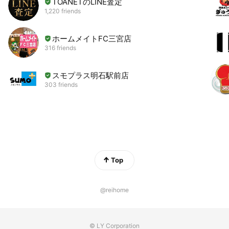
TOANETのLINE査定
1,220 friends
ホームメイトFC三宮店
316 friends
スモプラス明石駅前店
303 friends
Top
@reihome
© LY Corporation