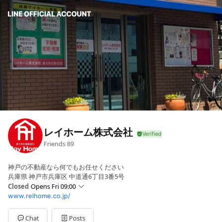
レイホーム株式会社
Friends
89
神戸の不動産なら何でもお任せください
兵庫県 神戸市兵庫区 中道通6丁目3番5号
Closed
Opens Fri 09:00
www.reihome.co.jp/
Sun
09:00 - 18:00
Mon
09:00 - 18:00
Tue
09:00 - 18:00
Chat
Posts