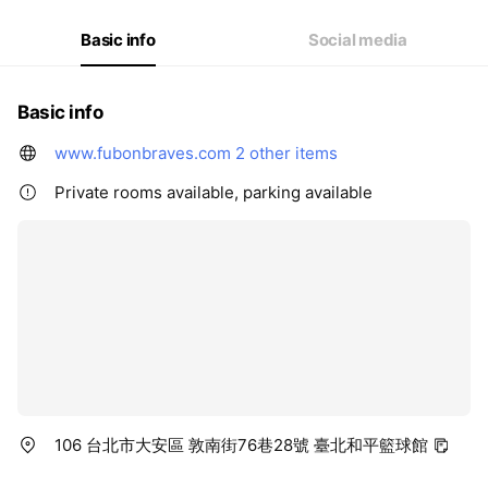
Basic info
Social media
Basic info
www.fubonbraves.com
2 other items
Private rooms available, parking available
106 台北市大安區 敦南街76巷28號 臺北和平籃球館