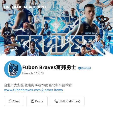
Fubon Braves富邦勇士
Friends
11,673
台北市大安區 敦南街76巷28號 臺北和平籃球館
www.fubonbraves.com
2 other items
Chat
Posts
LINE Call (free)