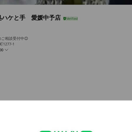
処ハケと手 愛媛中予店
ご相談受付中😊
1277-1
00
だか、塗るのは上々。😎
- 18:00