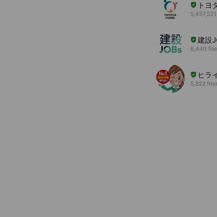
トヨ
5,457,521
建設J
6,440 fri
ヒラ
5,822 fri