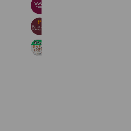
WITHDOM建築設計
4,796 friends
リファイン新松戸
314 friends
（株）KAPEN
2,342 friends