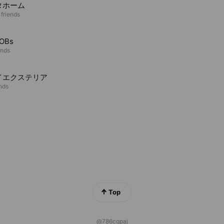
タホーム
 friends
OBs
ends
イエクステリア
ends
Top
@786cgpaj