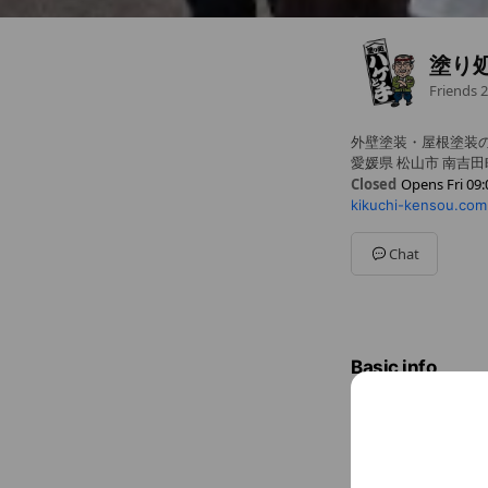
塗り
Friends
2
外壁塗装・屋根塗装の
愛媛県 松山市 南吉田町
Closed
Opens Fri 09:
kikuchi-kensou.com
Sun
Closed
Mon
09:00 - 18:00
Tue
09:00 - 18:00
Chat
Wed
09:00 - 18:00
Thu
09:00 - 18:00
Fri
09:00 - 18:00
Sat
09:00 - 18:00
Basic info
売るのは下手
Fri
09:00 