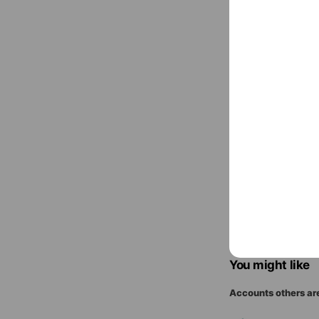
kikuchi-ken
Cash accept
〒791-804
You might like
Accounts others ar