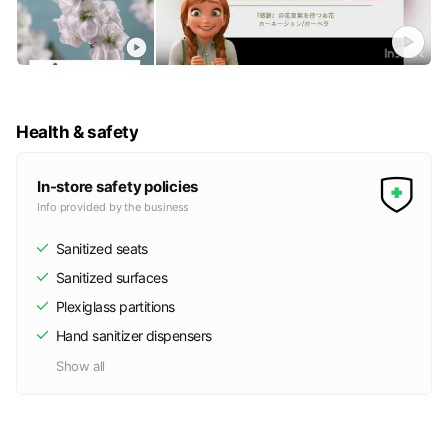
Health & safety
In-store safety policies
Info provided by the business
Sanitized seats
Sanitized surfaces
Plexiglass partitions
Hand sanitizer dispensers
Show all