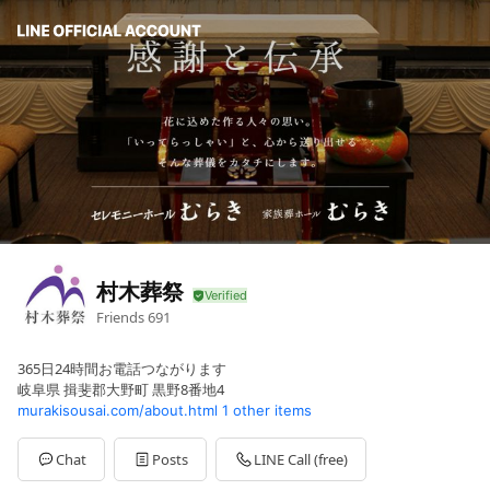
村木葬祭
Friends
691
365日24時間お電話つながります
岐阜県 揖斐郡大野町 黒野8番地4
murakisousai.com/about.html
1 other items
Chat
Posts
LINE Call (free)