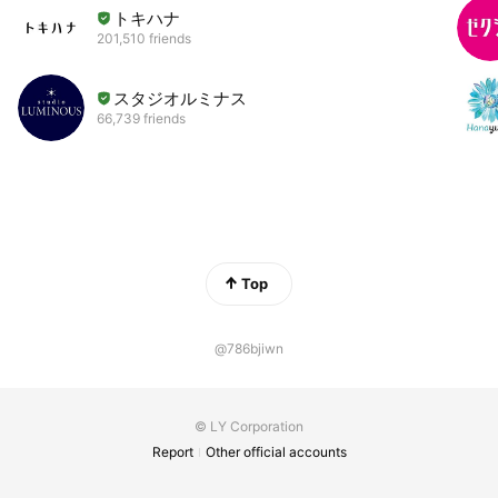
トキハナ
201,510 friends
スタジオルミナス
66,739 friends
Top
@786bjiwn
© LY Corporation
Report
Other official accounts