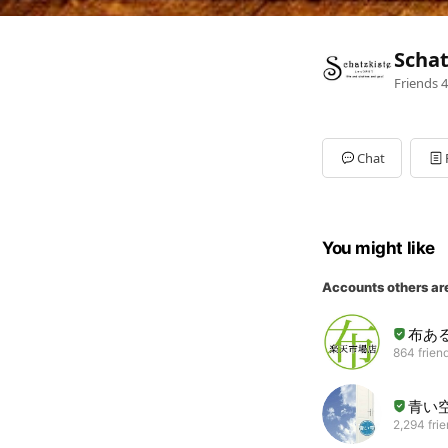
Sch
Friends
4
Chat
You might like
Accounts others ar
布あ
864 frien
青い
2,294 fri