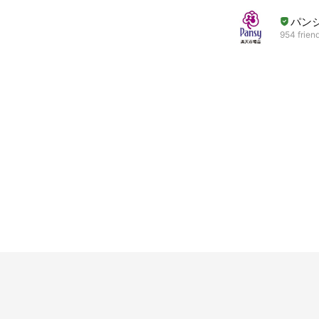
パン
954 frien