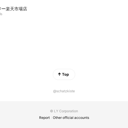
ジー楽天市場店
ds
Top
@schatzkiste
© LY Corporation
Report
Other official accounts