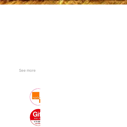
See more
美容サプリ研究所オーガランド楽天市
2,012 friends
noel-deco 楽天市場店
2,107 friends