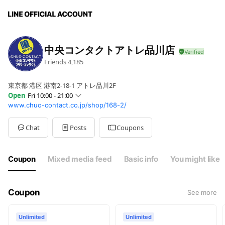
中央コンタクトアトレ品川店
Friends
4,185
東京都 港区 港南2‐18‐1 アトレ品川2F
Open
Fri 10:00 - 21:00
www.chuo-contact.co.jp/shop/168-2/
Sun
10:00 - 21:00
Mon
10:00 - 21:00
Tue
10:00 - 21:00
Chat
Posts
Coupons
Wed
10:00 - 21:00
Thu
10:00 - 21:00
Fri
10:00 - 21:00
Coupon
Mixed media feed
Basic info
You might like
Sat
10:00 - 21:00
Coupon
See more
Unlimited
Unlimited