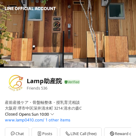
Lamp助産院
Friends
536
産前産後ケア・骨盤軸整体・授乳育児相談
大阪府 堺市中区深井清水町 3214 清水の森C
Closed
Opens Sun 10:00
www.lamp0410.com/
1 other items
Sun
10:00 - 16:00
Mon
10:00 - 16:00
Tue
10:00 - 16:00
Chat
Posts
LINE Call (free)
Reward car