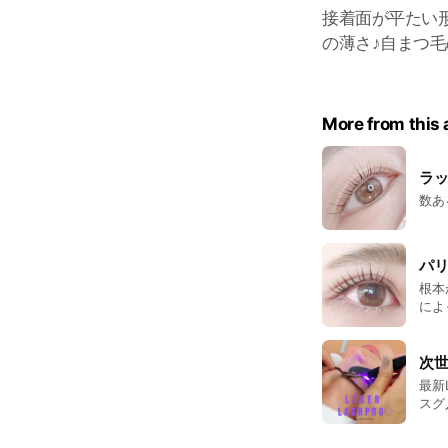
接着面が平たい
の薄さ♪自まつ毛
More from this
ラッ
数あ
パ
根本
によ
次世
最新
スグ入