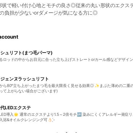
形状で軽い付け心地とモチの良さ◎従来の丸い形状のエクステ
の負担が少ないorダメージが気になる方に◎
 account
シュリフト(まつ毛パーマ)
るロッドの中からお目元に合った立ち上げストレートorカール感などデザイン👌🏻 ́
リジェンヌラッシュリフト
から80°立ち上がったまつ毛を最大限長く見せる効果◎ ✨️まぶた薄めの二重の
って上がらない場合がございます)
代LEDエクステ
LED導入🌟 通常のエクステより1.5～2倍モチ🆙 染みにくくアレルギー発症
浴&オイルクレンジング可👌🏻 ̖́-‬