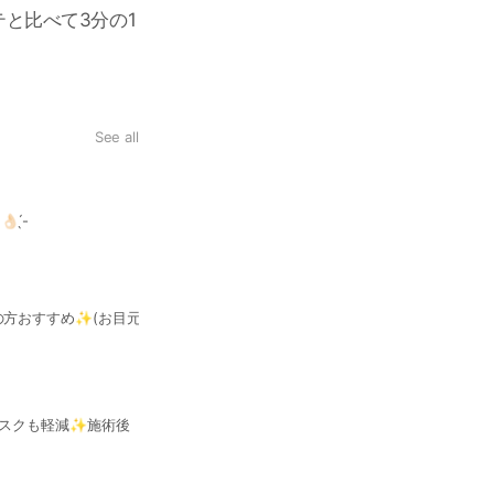
と比べて3分の1
See all
🇰🇷韓国マスカラパーマ🇰🇷
通常のまつ毛パーマ(ラッシュリ
̖-‬
い方◎ティントにトリートメント
方おすすめ✨️(お目元
リスクも軽減✨️施術後