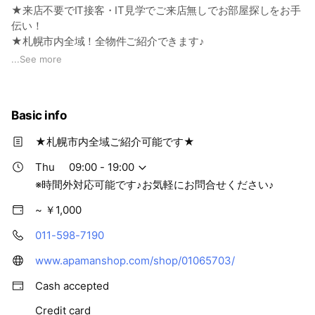
★来店不要でIT接客・IT見学でご来店無しでお部屋探しをお手
伝い！
★札幌市内全域！全物件ご紹介できます♪
★札幌市内全域で全ての物件を取り扱っておりますので札幌市
...
See more
内でのお引越しは是非！
★新築情報や人気物件情報の【Instagram】も毎日更新してお
ります！！
Basic info
★新型コロナウィルス感染拡大防止の為、全従業員がマスクを
着用しております。
★札幌市内全域ご紹介可能です★
★お客様が入れ替わる毎にアルコール除菌を実施しておりま
す。
Thu
09:00 - 19:00
★アルコールジェルを完備しております。
※時間外対応可能です♪お気軽にお問合せください♪
全国1000店舗以上のネットワークでお部屋探しを強力サポー
~ ￥1,000
ト。当社ホームページでも豊富な物件をご紹介しています。
「いっぱい見よう。いっぱい出会おう。」アパマンショップ札
011-598-7190
幌美園店があなたのお部屋をお探しします。
www.apamanshop.com/shop/01065703/
Cash accepted
Credit card