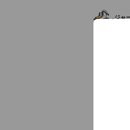
ジャ
Friends
1
福岡県 福岡市東区 美和台
Chat
You might like
Accounts others ar
ブラ
1,120 frie
Coupo
MUR
342 frien