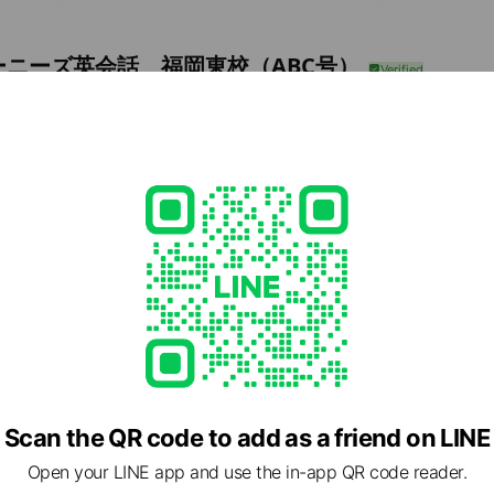
ーニーズ英会話 福岡東校（ABC号）
72
 4-5-1
Posts
e viewing
ンチ福岡下原
nds
ns
Scan the QR code to add as a friend on LINE
AKAMI体操教室
Open your LINE app and use the in-app QR code reader.
ds