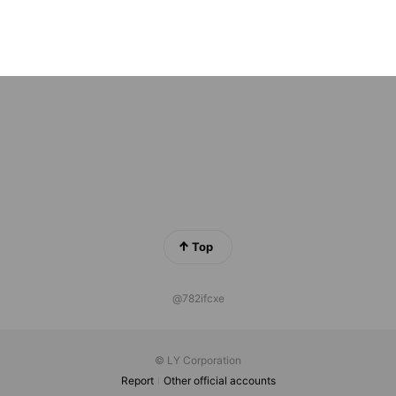
じの森こども園【福岡】採用
s
Top
@782ifcxe
© LY Corporation
Report
Other official accounts