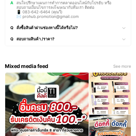
A
สนใจปรึกษาแผนการทำการตลาดออนไลน์กับโปรฮับ หรือ
สอบถามเงื่อนไขการลงโฆษณากับทีมเรา ติดต่อ
📱 083-642-6464 (คุณวี)
✉️ prohub.promotion@gmail.com
Q
สั่งซื้อสินค้าผ่านช่องทางนี้ได้หรือไม่?
Q
สอบถามสินค้า /ราคา?
Mixed media feed
See more