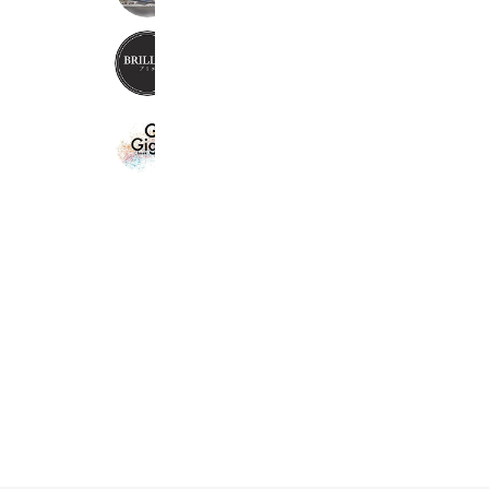
BRILLER（ブリエ）
962 friends
Reward card
Gigi cheek
2,280 friends