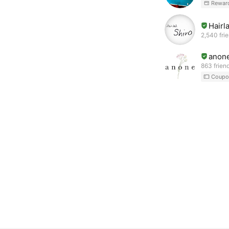
Rewar
Hairl
2,540 fri
anon
863 frien
Coupo