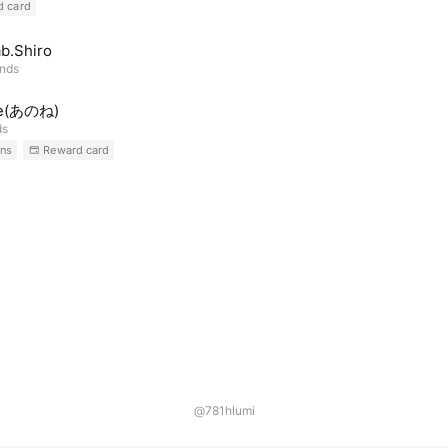
d card
ab.Shiro
ends
e(あのね)
ds
ns
Reward card
@781hlumi