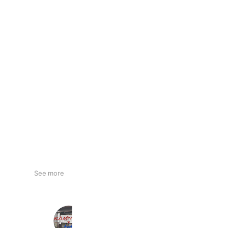
See more
KAMIYA
776 friends