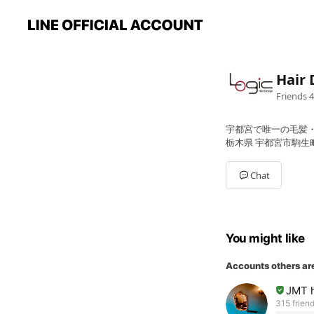
Hair 
Friends
4
宇都宮で唯一の毛髪
栃木県 宇都宮市駒生町 1
Chat
You might like
Accounts others ar
JMT h
315 frien