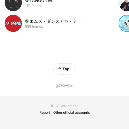
TANGUIZM
181 friends
エムズ・ダンスアカデミー
989 friends
Top
@780wljbk
© LY Corporation
Report
Other official accounts