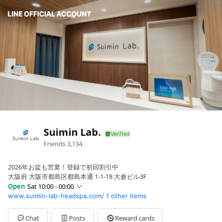
Suimin Lab.
Friends
3,134
2026年お盆も営業！登録で初回割引中
大阪府 大阪市都島区都島本通 1-1-18 大倉ビル3F
Open
Sat 10:00 - 00:00
www.suimin-lab-headspa.com/
1 other items
Sun
10:00 - 00:00
Mon
10:00 - 00:00
Tue
10:00 - 00:00
Chat
Posts
Reward cards