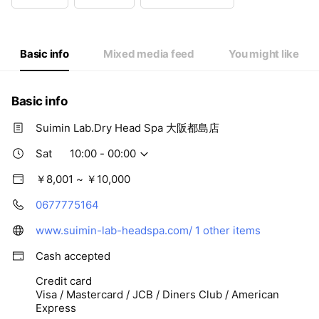
Wed
10:00 - 00:00
Thu
10:00 - 00:00
Fri
10:00 - 00:00
Sat
10:00 - 00:00
Basic info
Mixed media feed
You might like
Basic info
Suimin Lab.Dry Head Spa 大阪都島店
Sat
10:00 - 00:00
￥8,001 ~ ￥10,000
0677775164
www.suimin-lab-headspa.com/
1 other items
Cash accepted
Credit card
Visa / Mastercard / JCB / Diners Club / American
Express